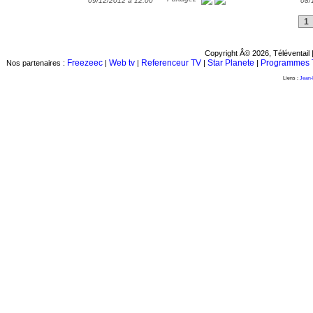
09/12/2012 à 12:00
08/
1
Copyright Â© 2026, Téléventail 
Freezeec
Web tv
Referenceur TV
Star Planete
Programmes 
Nos partenaires :
|
|
|
|
Liens :
Jean-