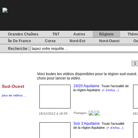
Grandes Chaînes
TNT
Autres
Régions
Thèm
Île De France
Corse
Nord-Est
Nord-Ouest
Ou
Recherche :
1
Voici toutes les vidéos disponibles pour la région sud-ouest. C
choix pour lancer la vidéo.
Sud-Ouest
19/20 Aquitaine
Toute l'actualité de
la région Aquitaine.
(+ d'infos...)
plus de vidéos ...
Partagez
18/12/2012 à 18:59
18/
Soir 3 Aquitaine
Toute l'actualité
de la région Aquitaine.
(+ d'infos...)