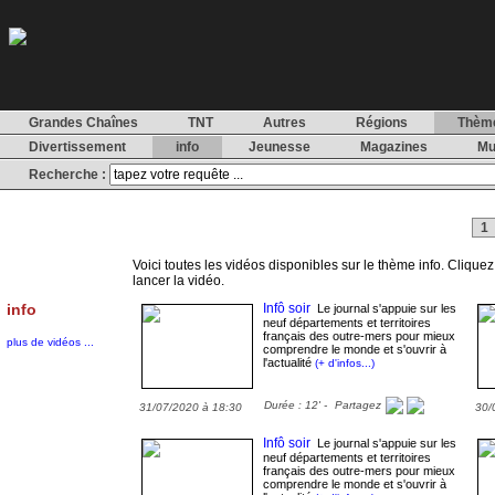
Grandes Chaînes
TNT
Autres
Régions
Thèm
Divertissement
info
Jeunesse
Magazines
Mu
Recherche :
1
Voici toutes les vidéos disponibles sur le thème info. Cliquez 
lancer la vidéo.
info
Infô soir
Le journal s'appuie sur les
neuf départements et territoires
français des outre-mers pour mieux
plus de vidéos ...
comprendre le monde et s'ouvrir à
l'actualité
(+ d'infos...)
Durée : 12' -
Partagez
31/07/2020 à 18:30
30/
Infô soir
Le journal s'appuie sur les
neuf départements et territoires
français des outre-mers pour mieux
comprendre le monde et s'ouvrir à