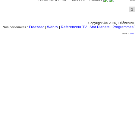
17/06/2020 à 18:30
16/
1
Copyright Â© 2026, Téléventail 
Freezeec
Web tv
Referenceur TV
Star Planete
Programmes 
Nos partenaires :
|
|
|
|
Liens :
Jean-