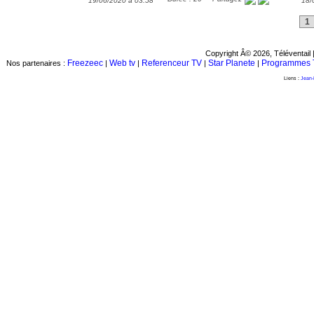
19/06/2020 à 03:58
18/
1
Copyright Â© 2026, Téléventail 
Freezeec
Web tv
Referenceur TV
Star Planete
Programmes 
Nos partenaires :
|
|
|
|
Liens :
Jean-