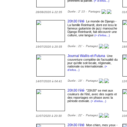
prennent la parole.
(+ d'infos...)
Durée : 2' 13 -
Partagez
28/08/2020 à 22:35
31/
20h30 l'été
Le monde de Django -
La famille Reinhardt, dont est issu le
fameux guitariste de jazz manouche
Django Reinhardt, fait découvrir une
culture, une langue
(+ d'infos...)
Durée : 21' -
Partagez
19/07/2020 à 20:35
18/
Journal Wallis-et-Futuna
Une
couverture complète de l'actualité du
jour qu'elle soit locale, régionale,
nationale ou internationale.
(+
d'infos...)
Durée : 19' -
Partagez
14/07/2020 à 04:41
12/
20h30 l'été
"20h30" se met aux
couleurs de l'été, avec des sujets et
des reportages en phase avec la
période estivale.
(+ d'infos...)
Durée : 22' -
Partagez
11/07/2020 à 20:30
10/
20h30 l'été
Mon chien, mes yeux -