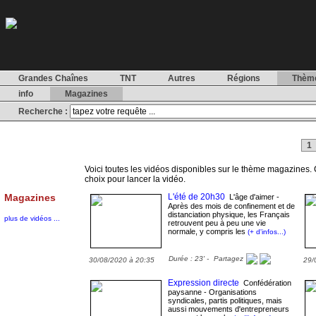
Grandes Chaînes
TNT
Autres
Régions
Thèm
info
Magazines
Recherche :
1
Voici toutes les vidéos disponibles sur le thème magazines. Cl
choix pour lancer la vidéo.
Magazines
L'été de 20h30
L'âge d'aimer -
Après des mois de confinement et de
distanciation physique, les Français
plus de vidéos ...
retrouvent peu à peu une vie
normale, y compris les
(+ d'infos...)
Durée : 23' -
Partagez
30/08/2020 à 20:35
29/
Expression directe
Confédération
paysanne - Organisations
syndicales, partis politiques, mais
aussi mouvements d'entrepreneurs