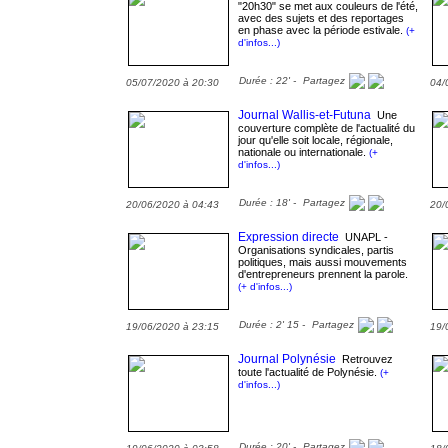
"20h30" se met aux couleurs de l'été,
avec des sujets et des reportages
en phase avec la période estivale.
(+
d'infos...)
Durée : 22' -
Partagez
05/07/2020 à 20:30
04/
Journal Wallis-et-Futuna
Une
couverture complète de l'actualité du
jour qu'elle soit locale, régionale,
nationale ou internationale.
(+
d'infos...)
Durée : 18' -
Partagez
20/06/2020 à 04:43
20/
Expression directe
UNAPL -
Organisations syndicales, partis
politiques, mais aussi mouvements
d'entrepreneurs prennent la parole.
(+ d'infos...)
Durée : 2' 15 -
Partagez
19/06/2020 à 23:15
19/
Journal Polynésie
Retrouvez
toute l'actualité de Polynésie.
(+
d'infos...)
Durée : 20' -
Partagez